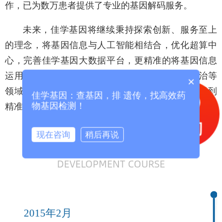
作，已为数万患者提供了专业的基因解码服务。
未来，佳学基因将继续秉持探索创新、服务至上
的理念，将基因信息与人工智能相结合，优化超算中
心，完善佳学基因大数据平台，更精准的将基因信息
运用到预防出生缺陷、遗传病阻断、肿瘤精准防治等
×
领域，帮助更多的家庭摆脱疾病的折磨，让患者得到
佳学基因：查基因，排 遗传，找高效药
精准的治疗。
物基因检测！
发展历程
现在咨询
稍后再说
DEVELOPMENT COURSE