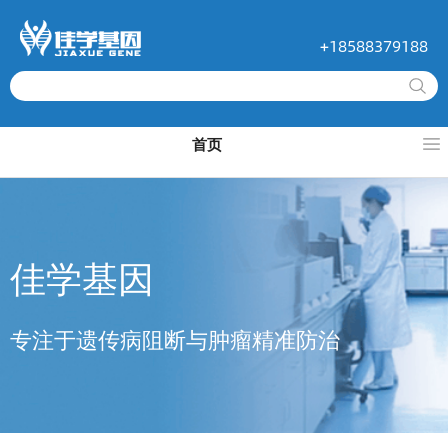
+18588379188
首页
佳学基因
专注于遗传病阻断与肿瘤精准防治