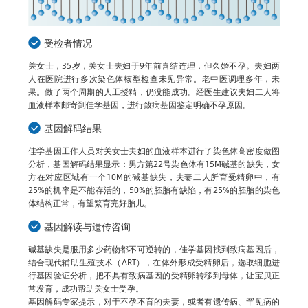
受检者情况
关女士，35岁，关女士夫妇于9年前喜结连理，但久婚不孕。夫妇两
人在医院进行多次染色体核型检查未见异常。老中医调理多年，未
果。做了两个周期的人工授精，仍没能成功。经医生建议夫妇二人将
血液样本邮寄到佳学基因，进行致病基因鉴定明确不孕原因。
基因解码结果
佳学基因工作人员对关女士夫妇的血液样本进行了染色体高密度做图
分析，基因解码结果显示：男方第22号染色体有15M碱基的缺失，女
方在对应区域有一个10M的碱基缺失，夫妻二人所育受精卵中，有
25%的机率是不能存活的，50%的胚胎有缺陷，有25%的胚胎的染色
体结构正常，有望繁育完好胎儿。
基因解读与遗传咨询
碱基缺失是服用多少药物都不可逆转的，佳学基因找到致病基因后，
结合现代辅助生殖技术（ART），在体外形成受精卵后，选取细胞进
行基因验证分析，把不具有致病基因的受精卵转移到母体，让宝贝正
常发育，成功帮助关女士受孕。
基因解码专家提示，对于不孕不育的夫妻，或者有遗传病、罕见病的