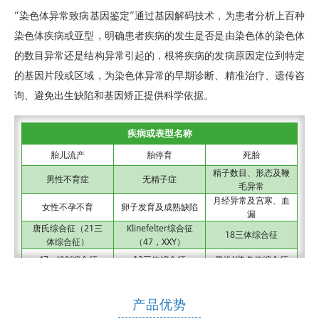
“染色体异常致病基因鉴定”通过基因解码技术，为患者分析上百种
染色体疾病或亚型，明确患者疾病的发生是否是由染色体的染色体
的数目异常还是结构异常引起的，根将疾病的发病原因定位到特定
的基因片段或区域，为染色体异常的早期诊断、精准治疗、遗传咨
询、避免出生缺陷和基因矫正提供科学依据。
疾病或表型名称
胎儿流产
胎停育
死胎
精子数目、形态及鞭
男性不育症
无精子症
毛异常
月经异常及宫寒、血
女性不孕不育
卵子发育及成熟缺陷
漏
唐氏综合征（21三
Klinefelter综合征
18三体综合征
体综合征）
（47，XXY）
47，XYY综合征
13三体综合征
脆性X染色体综合征
46，XX性反转2；
染色体缺失综合征
基因微缺失综合征
SRXX2
产品优势
46，XX性反转3；
46，XY性反转1型；
特纳综合征
SRXX3
SRXY1