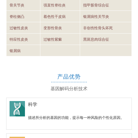
骨关节炎
强直性脊柱炎
指甲髌骨综合征
脊柱侧凸
着色性干皮病
银屑病性关节炎
过敏性皮炎
变形性骨炎
非创伤性骨头坏死
特应性皮炎
过敏性紫癜
黑斑息肉综合征
银屑病
产品优势
基因解码分析技术
科学
描述所分析的基因的功能，提示每一种风险的个性化原因。