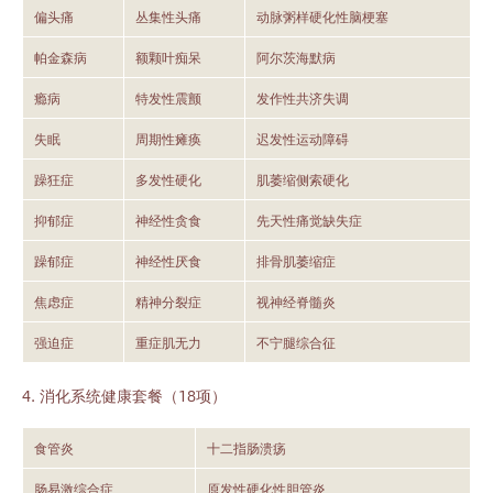
偏头痛
丛集性头痛
动脉粥样硬化性脑梗塞
帕金森病
额颗叶痴呆
阿尔茨海默病
瘾病
特发性震颤
发作性共济失调
失眠
周期性瘫痪
迟发性运动障碍
躁狂症
多发性硬化
肌萎缩侧索硬化
抑郁症
神经性贪食
先天性痛觉缺失症
躁郁症
神经性厌食
排骨肌萎缩症
焦虑症
精神分裂症
视神经脊髓炎
强迫症
重症肌无力
不宁腿综合征
4. 消化系统健康套餐（18项）
食管炎
十二指肠溃疡
肠易激综合症
原发性硬化性胆管炎