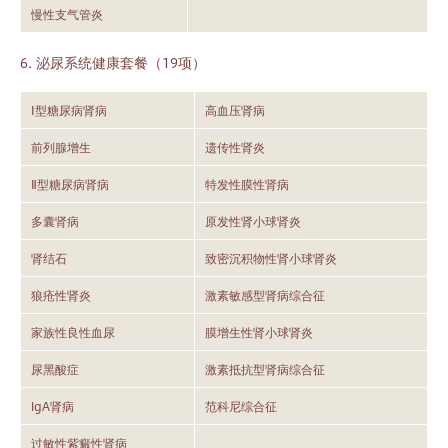
慢性支气管炎
6. 泌尿系统健康套餐（19项）
Ⅰ型糖尿病肾病
高血压肾病
前列腺增生
遗传性肾炎
Ⅱ型糖尿病肾病
特发性膜性肾病
多囊肾病
原发性肾小球肾炎
肾结石
致密沉积物性肾小球肾炎
狼疮性肾炎
激素敏感型肾病综合征
家族性良性血尿
膜增生性肾小球肾炎
尿黑酸症
激素抵抗型肾病综合征
IgA肾病
范科尼综合征
过敏性紫癜性肾病