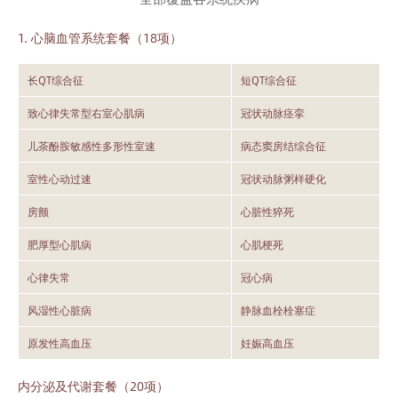
1. 心脑血管系统套餐（18项）
长QT综合征
短QT综合征
致心律失常型右室心肌病
冠状动脉痉挛
儿茶酚胺敏感性多形性室速
病态窦房结综合征
室性心动过速
冠状动脉粥样硬化
房颤
心脏性猝死
肥厚型心肌病
心肌梗死
心律失常
冠心病
风湿性心脏病
静脉血栓栓塞症
原发性高血压
妊娠高血压
内分泌及代谢套餐（20项）