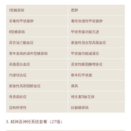
Ⅰ型糖尿病
肥胖
非毒性甲状腺肿
毒性弥漫性甲状腺肿
Ⅱ型糖尿病
甲状旁腺功能亢进
高甘油三酯血症
家族性混合型高脂血症
青年发病的成年型糖尿病
甲状腺功能减退症
高脂蛋白血症
原发性醛固酮增多症
代谢综合征
桥本氏甲状腺
家族性高胆固醇血症
痛风
骨质疏松症
维生素D缺乏病
淀粉样变性
妊娠糖尿病
3. 精神及神经系统套餐（27项）