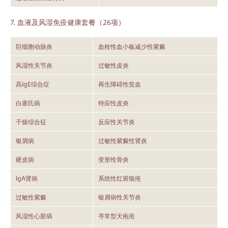
7. 血液及风湿免疫健康套餐（26项）
巨细胞动脉炎
血栓性血小板减少性紫癜
风湿性关节炎
过敏性皮炎
高IgE综合症
再生障碍性贫血
白塞氏病
特应性皮炎
干燥综合征
反应性关节炎
银屑病
过敏性紫癜性肾炎
硬皮病
变形性骨炎
IgA肾病
系统性红斑狼疮
过敏性紫癜
银屑病性关节炎
风湿性心脏病
寻常型天疱疮