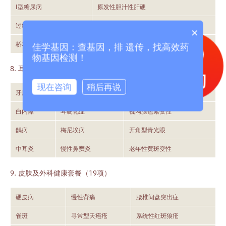
Ⅰ型糖尿病
原发性胆汁性肝硬
过敏性鼻炎
毒性弥漫性甲状腺肿
×
桥本氏甲状腺炎
原发性硬化性胆管炎
佳学基因：查基因，排 遗传，找高效药
物基因检测！
8. 耳鼻喉眼口腔健康套餐（12项）
现在咨询
稍后再说
牙周炎
老年性耳聋
过敏性鼻炎
白内障
耳硬化症
视网膜色素变性
龋病
梅尼埃病
开角型青光眼
中耳炎
慢性鼻窦炎
老年性黄斑变性
9. 皮肤及外科健康套餐（19项）
硬皮病
慢性背痛
腰椎间盘突出症
雀斑
寻常型天疱疮
系统性红斑狼疮