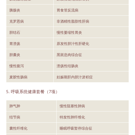
胰腺炎
胃食管反流病
克罗恩病
非酒精性脂肪性肝病
胆结石
慢性萎缩性胃炎
胃溃疡
原发性胆汁性肝硬化
胆囊炎
黑斑息肉综合征
慢性腹泻
溃疡性结肠炎
麦胶性肠病
妊娠期肝内胆汁淤积症
5. 呼吸系统健康套餐（7项）
肺气肿
慢性阻塞性肺病
结节病
特发性肺纤维化
囊性纤维化
睡眠呼吸暂停综合征