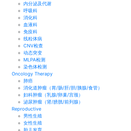
内分泌及代谢
呼吸科
消化科
血液科
免疫科
线粒体病
CNV检查
动态突变
MLPA检测
染色体检测
Oncology Therapy
肺癌
消化道肿瘤（胃/肠/肝/胆/胰腺/食管）
妇科肿瘤（乳腺/卵巢/宫颈）
泌尿肿瘤（肾/膀胱/前列腺）
Reproductive
男性生殖
女性生殖
胎儿发育