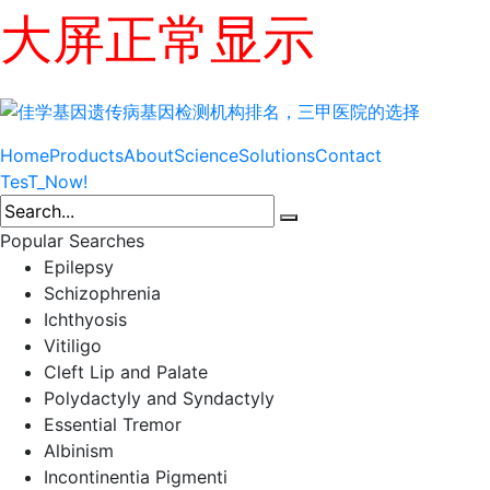
大屏正常显示
Home
Products
About
Science
Solutions
Contact
TesT_Now!
Popular Searches
Epilepsy
Schizophrenia
Ichthyosis
Vitiligo
Cleft Lip and Palate
Polydactyly and Syndactyly
Essential Tremor
Albinism
Incontinentia Pigmenti