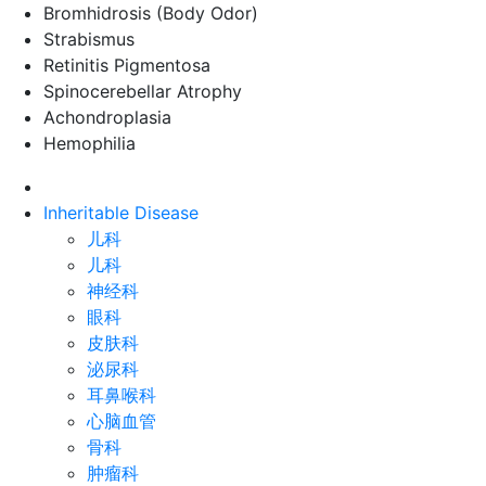
Bromhidrosis (Body Odor)
Strabismus
Retinitis Pigmentosa
Spinocerebellar Atrophy
Achondroplasia
Hemophilia
Inheritable Disease
儿科
儿科
神经科
眼科
皮肤科
泌尿科
耳鼻喉科
心脑血管
骨科
肿瘤科